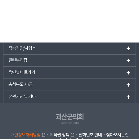
직속기관/사업소
관련누리집
읍면별 바로가기
충청북도 시/군
유관기관 및 기타
괴산군의회
Goesan-gun Council
개인정보처리방침
저작권 정책
전화번호 안내
찾아오시는길