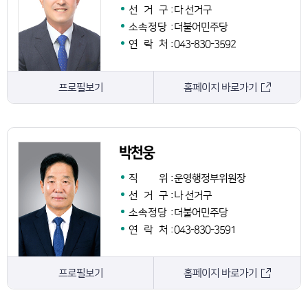
선 거 구
:
다 선거구
소속정당
:
더불어민주당
연 락 처
:
043-830-3592
프로필보기
홈페이지 바로가기
박천웅
직 위
:
운영행정부위원장
선 거 구
:
나 선거구
소속정당
:
더불어민주당
연 락 처
:
043-830-3591
프로필보기
홈페이지 바로가기