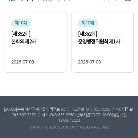
제10대
제10대
[제352회]
[제352회]
본회의 제2차
운영행정위원회 제1차
2026-07-03
2026-07-03
[28026] 충북 괴산군 괴산읍 임꺽정로 92 / 대표전화 :
043-833-2280
/ 야간당직실 :
043-830-3222
/ 팩스 : 043-833-9986 / 근무시간 09:00~18:00 (점심시간
12:00~13:00)
COPYRIGHT © 2022 GOESAN COUNTY. ALL RIGHT RESERVED