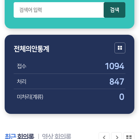
검색
전체의안통계
1094
접수
847
처리
0
미처리(계류)
최근
회의록
영상
회의록