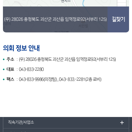
길찾기
(우) 28026 충청북도 괴산군 괴산읍 임꺽정로92(서부리 125)
괴산군의회
의회 정보 안내
주소
:
(우) 28026 충청북도 괴산군 괴산읍 임꺽정로92(서부리 125)
대표
:
043-833-2280
팩스
:
043-833-9986(의정팀) , 043- 833.-2281(2층 로비)
100m
직속기관/사업소