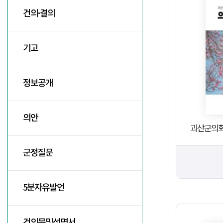
건의·결의
기고
정보공개
의안
괴산군의회
군정질문
5분자유발언
건의문및성명서