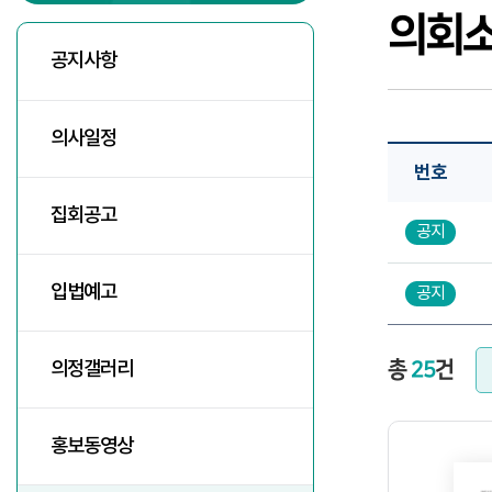
의회
공지사항
의사일정
번호
집회공고
공지
입법예고
공지
의정갤러리
총
25
건
홍보동영상