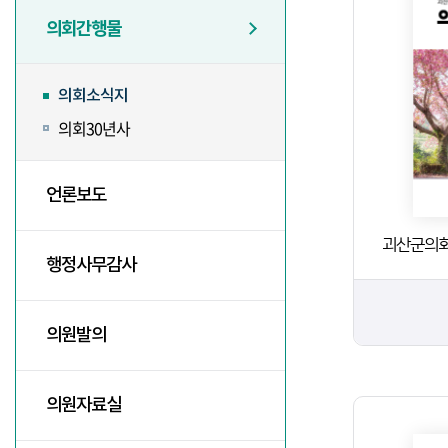
의회간행물
의회소식지
의회30년사
언론보도
괴산군의회
행정사무감사
의원발의
의원자료실