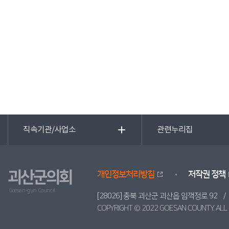
직속기관/사업소
관련누리집
괴산군의회
개인정보처리방침
저작권 정책
Goesan-gun Council
[28026] 충북 괴산군 괴산읍 임꺽정로 92 
COPYRIGHT © 2022 GOESAN COUNTY. ALL