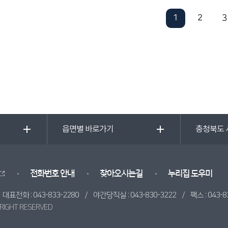
1
2
3
읍면별 바로가기
충청북도 
전화번호 안내
찾아오시는길
누리집 도우미
/ 대표전화 :
043-833-2280
/ 야간당직실 :
043-830-3222
/ 팩스 : 043-83
 RIGHT RESERVED