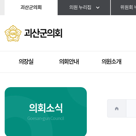
본문바로가기
괴산군의회
의원 누리집
위원회 
괴산군의회
의장실
의회안내
의원소개
의회소식
Goesan-gun Council