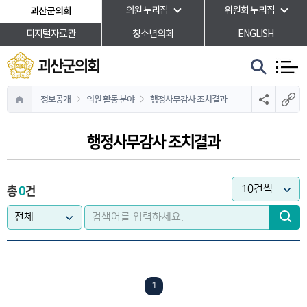
본문바로가기
괴산군의회
의원 누리집
위원회 누리집
디지털자료관
청소년의회
ENGLISH
괴산군의회
정보공개
의원 활동 분야
행정사무감사 조치결과
행정사무감사 조치결과
총
0
건
1