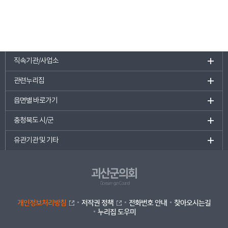
직속기관/사업소
관련누리집
읍면별 바로가기
충청북도 시/군
유관기관 및 기타
괴산군의회
Goesan-gun Council
개인정보처리방침
저작권 정책
전화번호 안내
찾아오시는길
누리집 도우미