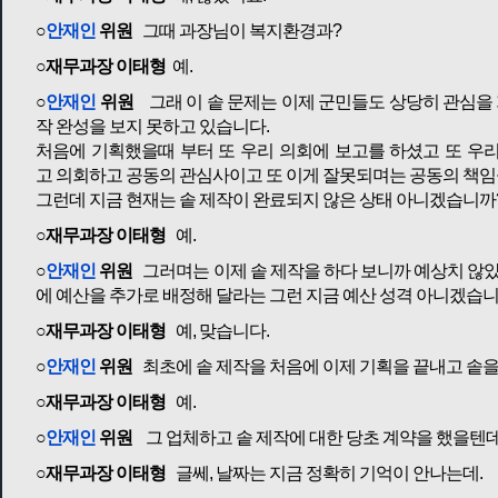
○
안재인
위원
그때 과장님이 복지환경과?
○재무과장 이태형
예.
○
안재인
위원
그래 이 솥 문제는 이제 군민들도 상당히 관심을 
작 완성을 보지 못하고 있습니다.
처음에 기획했을때 부터 또 우리 의회에 보고를 하셨고 또 우리
고 의회하고 공동의 관심사이고 또 이게 잘못되며는 공동의 책임을
그런데 지금 현재는 솥 제작이 완료되지 않은 상태 아니겠습니까
○재무과장 이태형
예.
○
안재인
위원
그러며는 이제 솥 제작을 하다 보니까 예상치 않았
에 예산을 추가로 배정해 달라는 그런 지금 예산 성격 아니겠습
○재무과장 이태형
예, 맞습니다.
○
안재인
위원
최초에 솥 제작을 처음에 이제 기획을 끝내고 솥을
○재무과장 이태형
예.
○
안재인
위원
그 업체하고 솥 제작에 대한 당초 계약을 했을텐데
○재무과장 이태형
글쎄, 날짜는 지금 정확히 기억이 안나는데.