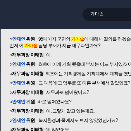
○위원장
이성길
답변 되셨습니까?
○
이효영
위원
예, 알았습니다.
○위원장
이성길
더 질의하실 위원님 계십니까?
예, 안재인 위원님 질의하여 주시기 바라겠습니다.
○
안재인
위원
95페이지 군민의
가마솥
에 대해서 질의를 하겠습
먼저 이
가마솥
담당 부서가 지금 재무과인가요?
○재무과장 이태형
예.
○
안재인
위원
최초에 이게 기획 했을때 부서는 어느 부서였죠 
○재무과장 이태형
최초에는 기획경제실 기획계에서 계획을 했던
○
안재인
위원
그 다음에 그 업무를 또 다른 부서에서 맡았었죠?
○재무과장 이태형
재무과로 넘어왔어요?
○
안재인
위원
바로 넘어왔나요?
○재무과장 이태형
예, 그렇게 알고 있는데요.
○
안재인
위원
복지환경과 쪽에서도 보지 않았었던가요?
○재무과장 이태형
예, 않았어요.