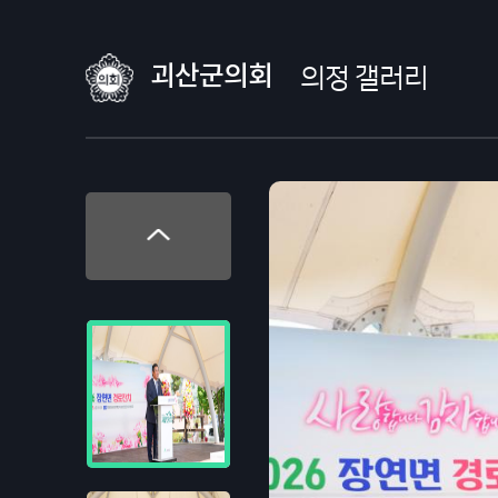
괴산군의회
의정 갤러리