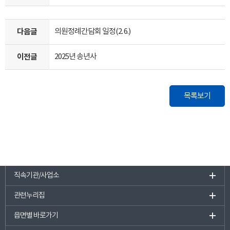
다음글
의원정례간담회 일정(2. 6.)
이전글
2025년 송년사
목록보기
직속기관/사업소
관련누리집
읍면별 바로가기