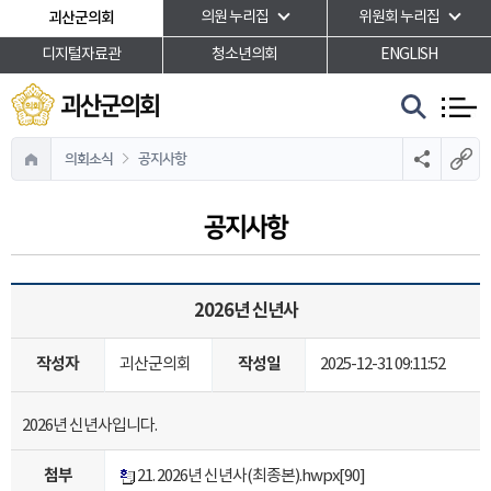
본문바로가기
괴산군의회
의원 누리집
위원회 누리집
디지털자료관
청소년의회
ENGLISH
괴산군의회
의회소식
공지사항
공지사항
2026년 신년사
작성자
작성일
괴산군의회
2025-12-31 09:11:52
2026년 신년사입니다.
첨부
21. 2026년 신년사(최종본).hwpx
[90]