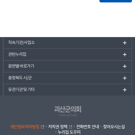
직속기관/사업소
관련누리집
읍면별 바로가기
충청북도 시/군
유관기관 및 기타
괴산군의회
Goesan-gun Council
개인정보처리방침
저작권 정책
전화번호 안내
찾아오시는길
누리집 도우미