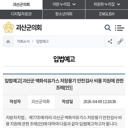
본문바로가기
괴산군의회
의원 누리집
위원회 누리집
디지털자료관
청소년의회
ENGLISH
괴산군의회
의회소식
입법예고
입법예고
입법예고[괴산군 액화석유가스 저장용기 안전검사 비용 지원에 관한
조례(안)]
작성자
작성일
괴산군의회
2026-04-09 12:18:38
지방자치법」 제77조에 따라 괴산군 액화석유가스 저장용기 안전검사 비
용 지원에 관한 조례(안)에 대하여 다음과 같이 입법예고하고자 합니다.